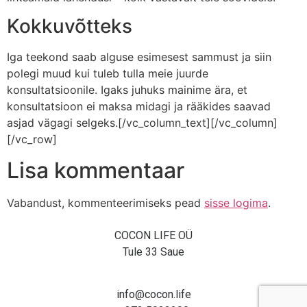
Kokkuvõtteks
Iga teekond saab alguse esimesest sammust ja siin
polegi muud kui tuleb tulla meie juurde
konsultatsioonile. Igaks juhuks mainime ära, et
konsultatsioon ei maksa midagi ja rääkides saavad
asjad vägagi selgeks.[/vc_column_text][/vc_column]
[/vc_row]
Lisa kommentaar
Vabandust, kommenteerimiseks pead
sisse logima
.
COCON LIFE OÜ
Tule 33 Saue
info@cocon.life