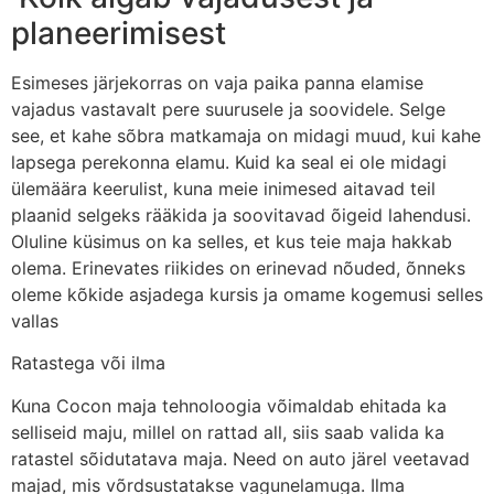
planeerimisest
Esimeses järjekorras on vaja paika panna elamise
vajadus vastavalt pere suurusele ja soovidele. Selge
see, et kahe sõbra matkamaja on midagi muud, kui kahe
lapsega perekonna elamu. Kuid ka seal ei ole midagi
ülemäära keerulist, kuna meie inimesed aitavad teil
plaanid selgeks rääkida ja soovitavad õigeid lahendusi.
Oluline küsimus on ka selles, et kus teie maja hakkab
olema. Erinevates riikides on erinevad nõuded, õnneks
oleme kõkide asjadega kursis ja omame kogemusi selles
vallas
Ratastega või ilma
Kuna Cocon maja tehnoloogia võimaldab ehitada ka
selliseid maju, millel on rattad all, siis saab valida ka
ratastel sõidutatava maja. Need on auto järel veetavad
majad, mis võrdsustatakse vagunelamuga. Ilma