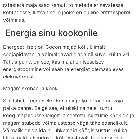
ratasteta maja saab samuti toimetada erinevatesse
kohtadesse, lihtsalt selle jaoks on oluline eritranspordi
võimalus.
Energia sinu kookonile
Energeetiliselt on Cocon majad kõik ülimalt
soojapidavad ja võimaldavad elada nii suvel kui talvel.
Tähtis punkt on see, kas majal on iseseisev
energiatootmine või saab ta energiat olemasolevas
elekrivõrgust.
Magamiskohad ja köök
Siin läheb keeruliseks, kuna nii palju detaile on vaja
paika panna. Selge see, et ükski naine ei suhtu
köögimajandusse leigelt ja seetõttu suhtume köökide ja
magamistubade võimalustesse väga tähelepanelikult.
Võimalik on valida nii uhkemaid köögisisustusi kui ka
lihtsamaid lahendusi – kõik vastavalt teie soovidele.