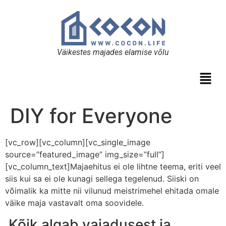
Väikestes majades elamise võlu
DIY for Everyone
[vc_row][vc_column][vc_single_image
source=”featured_image” img_size=”full”]
[vc_column_text]Majaehitus ei ole lihtne teema, eriti veel
siis kui sa ei ole kunagi sellega tegelenud. Siiski on
võimalik ka mitte nii vilunud meistrimehel ehitada omale
väike maja vastavalt oma soovidele.
Kõik algab vajadusest ja