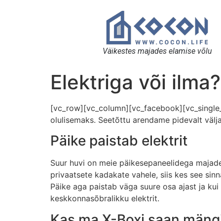
Väikestes majades elamise võlu
Elektriga või ilma?
[vc_row][vc_column][vc_facebook][vc_single_
olulisemaks. Seetõttu arendame pidevalt väl
Päike paistab elektrit
Suur huvi on meie päikesepaneelidega majade 
privaatsete kadakate vahele, siis kes see si
Päike aga paistab väga suure osa ajast ja kui 
keskkonnasõbralikku elektrit.
Kas ma X-Boxi saan mängi