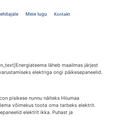
ehitajale
Meie lugu
Kontakt
n_text]Energiateema läheb maailmas järjest
arustamiseks elektriga ongi päikesepaneelid.
con pisikese nunnu näiteks Hiiumaa
olema võimekus toota oma tarbeks elektrit.
epaneelid elektrit ikka. Puhast ja