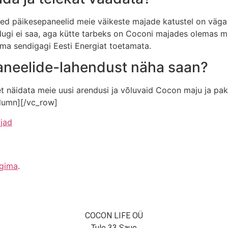
kesed päikesepaneelid meie väikeste majade katustel on vä
muidugi ei saa, aga kütte tarbeks on Coconi majades olemas
ilma sendigagi Eesti Energiat toetamata.
aneelide-lahendust näha saan?
t näidata meie uusi arendusi ja võluvaid Cocon maju ja pak
olumn][/vc_row]
jad
ogima
.
COCON LIFE OÜ
Tule 33 Saue