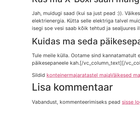
Jah, muidugi saad (kui sa just pead :)). Väi
elektrienergia. Kütta selle elektriga talvel 
isegi soe vesi saab kõik tehtud ja sealjuures 
Kuidas ma seda päikesep
Tule meile külla. Ootame sind kannatamatult e
päikesepaneele kah.[/vc_column_text][/vc_c
Sildid
konteinermaja
ratastel maja
Väikesed ma
Lisa kommentaar
Vabandust, kommenteerimiseks pead
sisse l