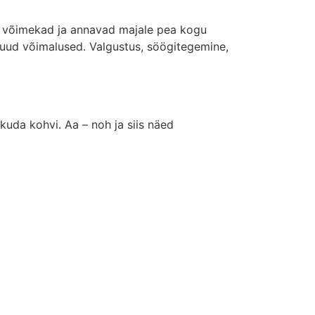
ga võimekad ja annavad majale pea kogu
 muud võimalused. Valgustus, söögitegemine,
kuda kohvi. Aa – noh ja siis näed