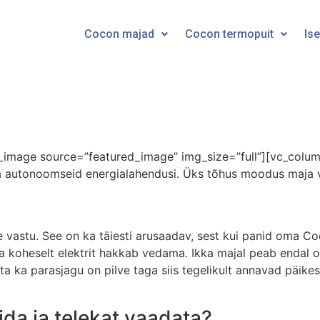
Cocon majad
Cocon termopuit
Ise
image source=”featured_image” img_size=”full”][vc_colum
ja autonoomseid energialahendusi. Üks tõhus moodus maja v
vastu. See on ka täiesti arusaadav, sest kui panid oma Co
nna koheselt elektrit hakkab vedama. Ikka majal peab endal 
ta ka parasjagu on pilve taga siis tegelikult annavad päikes
da ja telekat vaadata?