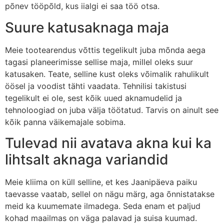
põnev tööpõld, kus iialgi ei saa töö otsa.
Suure katusaknaga maja
Meie tootearendus võttis tegelikult juba mõnda aega
tagasi planeerimisse sellise maja, millel oleks suur
katusaken. Teate, selline kust oleks võimalik rahulikult
öösel ja voodist tähti vaadata. Tehnilisi takistusi
tegelikult ei ole, sest kõik uued aknamudelid ja
tehnoloogiad on juba välja töötatud. Tarvis on ainult see
kõik panna väikemajale sobima.
Tulevad nii avatava akna kui ka
lihtsalt aknaga variandid
Meie kliima on küll selline, et kes Jaanipäeva paiku
taevasse vaatab, sellel on nägu märg, aga õnnistatakse
meid ka kuumemate ilmadega. Seda enam et paljud
kohad maailmas on väga palavad ja suisa kuumad.