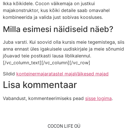
Ikka kõikidele. Cocon väikemaja on justkui
majakonstruktor, kus kõiki detaile saab omavahel
kombineerida ja valida just sobivas koosluses.
Milla esimesi näidiseid näeb?
Juba varsti. Kui soovid olla kursis meie tegemistega, siis
anna ennast üles igakuisele uudiskirjale ja meie sõnumid
jõuavad teie postkasti lausa liblikalennul.
[/vc_column_text][/vc_column][/vc_row]
Sildid
konteinermaja
ratastel maja
Väikesed majad
Lisa kommentaar
Vabandust, kommenteerimiseks pead
sisse logima
.
COCON LIFE OÜ