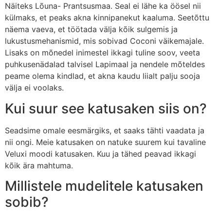
Näiteks Lõuna- Prantsusmaa. Seal ei lähe ka öösel nii
külmaks, et peaks akna kinnipanekut kaaluma. Seetõttu
näema vaeva, et töötada välja kõik sulgemis ja
lukustusmehanismid, mis sobivad Coconi väikemajale.
Lisaks on mõnedel inimestel ikkagi tuline soov, veeta
puhkusenädalad talvisel Lapimaal ja nendele mõteldes
peame olema kindlad, et akna kaudu liialt palju sooja
välja ei voolaks.
Kui suur see katusaken siis on?
Seadsime omale eesmärgiks, et saaks tähti vaadata ja
nii ongi. Meie katusaken on natuke suurem kui tavaline
Veluxi moodi katusaken. Kuu ja tähed peavad ikkagi
kõik ära mahtuma.
Millistele mudelitele katusaken
sobib?