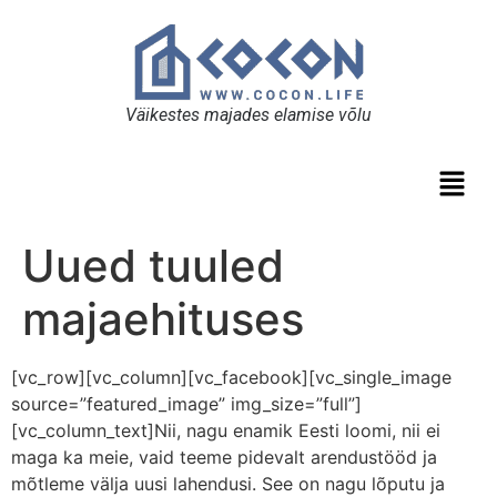
Väikestes majades elamise võlu
Uued tuuled
majaehituses
[vc_row][vc_column][vc_facebook][vc_single_image
source=”featured_image” img_size=”full”]
[vc_column_text]Nii, nagu enamik Eesti loomi, nii ei
maga ka meie, vaid teeme pidevalt arendustööd ja
mõtleme välja uusi lahendusi. See on nagu lõputu ja