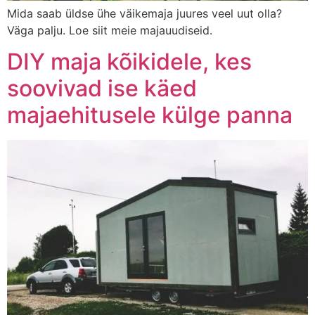
Mida saab üldse ühe väikemaja juures veel uut olla?
Väga palju. Loe siit meie majauudiseid.
DIY maja kõikidele, kes
soovivad ise käed
majaehitusele külge panna