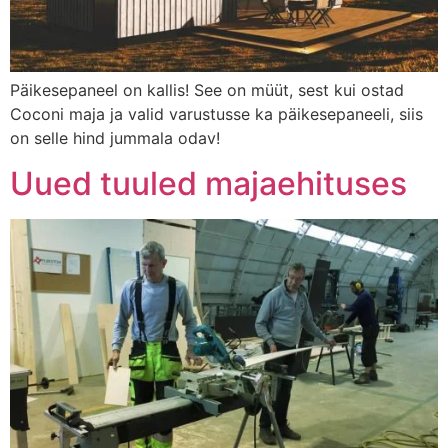
Päikesepaneel on kallis! See on müüt, sest kui ostad
Coconi maja ja valid varustusse ka päikesepaneeli, siis
on selle hind jummala odav!
Uued tuuled majaehituses